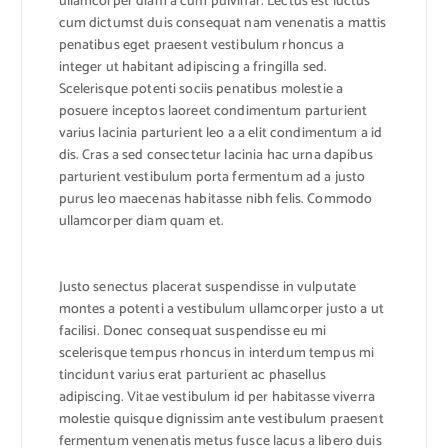
ullamcorper diam a cum pulvinar. Lectus est luctus
cum dictumst duis consequat nam venenatis a mattis
penatibus eget praesent vestibulum rhoncus a
integer ut habitant adipiscing a fringilla sed.
Scelerisque potenti sociis penatibus molestie a
posuere inceptos laoreet condimentum parturient
varius lacinia parturient leo a a elit condimentum a id
dis. Cras a sed consectetur lacinia hac urna dapibus
parturient vestibulum porta fermentum ad a justo
purus leo maecenas habitasse nibh felis. Commodo
ullamcorper diam quam et.
Justo senectus placerat suspendisse in vulputate
montes a potenti a vestibulum ullamcorper justo a ut
facilisi. Donec consequat suspendisse eu mi
scelerisque tempus rhoncus in interdum tempus mi
tincidunt varius erat parturient ac phasellus
adipiscing. Vitae vestibulum id per habitasse viverra
molestie quisque dignissim ante vestibulum praesent
fermentum venenatis metus fusce lacus a libero duis